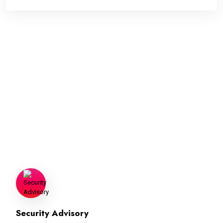
A Turnkey Solution For Threat
Detection
Lorem ipsum dolor sit amet, consectetur adipiscing elit, sed do eiusmod
tempor incididunt ut labore et dolore magna aliqua. Ut enim ad minim
veniam.
Security Advisory