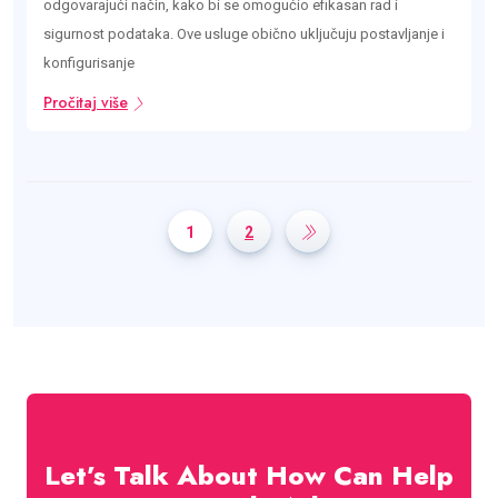
odgovarajući način, kako bi se omogućio efikasan rad i
sigurnost podataka. Ove usluge obično uključuju postavljanje i
konfigurisanje
Pročitaj više
1
2
Let’s Talk About How Can Help