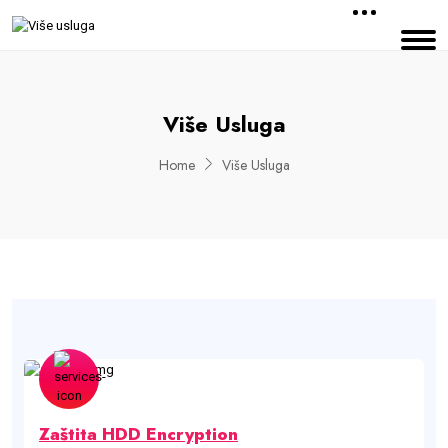
Više Usluga
Home
Više Usluga
Zaštita HDD Encryption